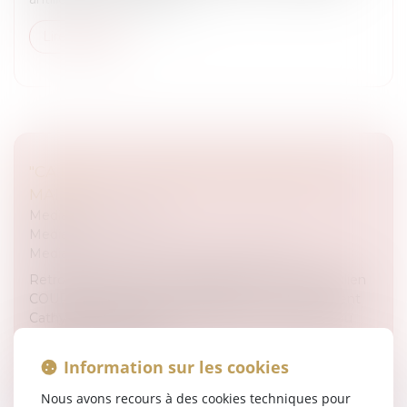
Lire la suite
"CA PEUT VOUS ARRIVR" EMISSION DU 18
MAI 2021
Medias
/
Podcast RTL
Medias
Medias
/
ça peut vous arriver sur M6 et RTL
Retrouvez Blanche de Granvilliers aux côtés de Julien
COURBET et de toute son équipe avec notamment
Cathy qui ne perçoit plus ses APL. Pour écouter ou
réécouter l'émission il...
Information sur les cookies
Lire la suite
Nous avons recours à des cookies techniques pour