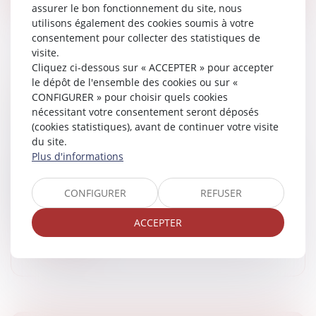
assurer le bon fonctionnement du site, nous
utilisons également des cookies soumis à votre
consentement pour collecter des statistiques de
visite.
Cliquez ci-dessous sur « ACCEPTER » pour accepter
"CA PEUT VOUS ARRIVER" EMISSION DU 11
le dépôt de l'ensemble des cookies ou sur «
CONFIGURER » pour choisir quels cookies
MAI 2021
nécessitant votre consentement seront déposés
Medias
/
Podcast RTL
(cookies statistiques), avant de continuer votre visite
Medias
du site.
Medias
/
ça peut vous arriver sur M6 et RTL
Plus d'informations
Retrouvez Blanche de Granvilliers aux côtés de Julien
COURBET et de toute son équipe avec deux cas
CONFIGURER
REFUSER
d'usurpation d'identité! Pour écouter ou réécouter
l'émission il suffit d'u...
ACCEPTER
Lire la suite