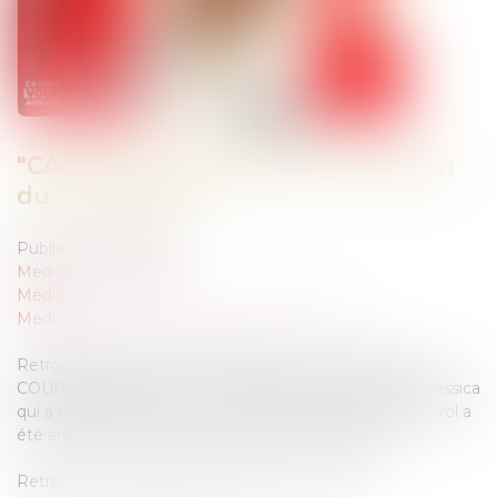
"CA PEUT VOUS ARRIVER" Emission
du 27 mai 2021
Publié le :
27/05/2021
Medias
/
Podcast RTL
Medias
Medias
/
ça peut vous arriver sur M6 et RTL
Retrouvez Blanche de Granvilliers aux côtés de Julien
COURBET et de toute son équipe avec notamment Jessica
qui a réglé 5000 euros pour un voyage aux antilles sol vol a
été annulé et elle n'est toujours pas remboursée.
Retrouver le podcast de l'emission sur RTL.FR: