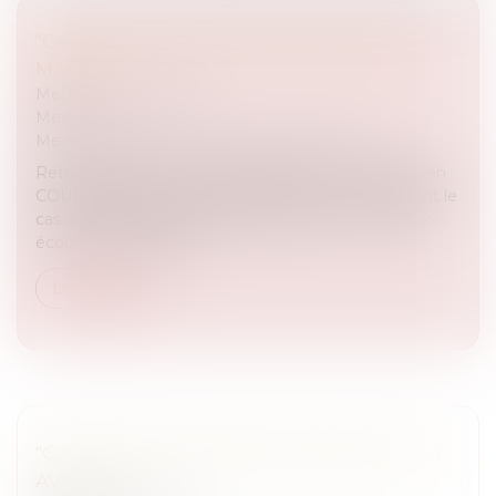
"CA PEUT VOUS ARRIVER" EMISSION DU 6
MAI 2021
Medias
/
Podcast RTL
Medias
Medias
/
ça peut vous arriver sur M6 et RTL
Retrouvez Blanche de Granvilliers aux côtés de Julien
COURBET et de toute son équipe avec notamment le
cas de Georges qui attend toujours sa cuisine. Pour
écouter ou réécoute...
Lire la suite
"CA PEUT VOUS ARRIVER" EMISSION DU 30
AVRIL 2021