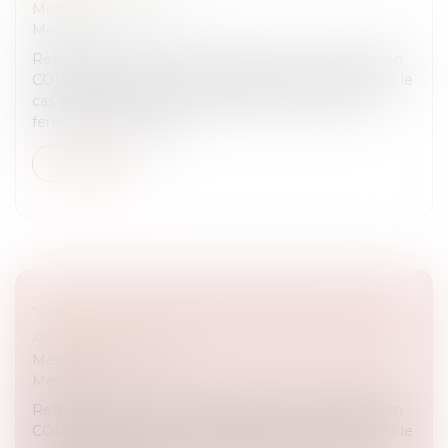
Medias
/
Podcast RTL
Medias
Retrouvez Blanche de Granvilliers aux côtés de Julien
COURBET et de toute son équipe avec notamment le
cas de Jacques qui attend toujours la pose de ses
fenetres. Pour écout...
Lire la suite
"CA PEUT VOUS ARRIVER" EMISION DU 7
AVRIL 2021
Medias
/
Podcast RTL
Medias
Retrouvez Blanche de Granvilliers aux côtés de Julien
COURBET et de toute son équipe avec notamment le