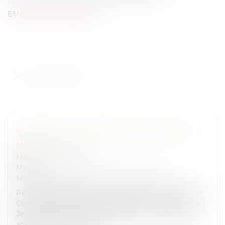
EMISSION DU 27/05/2021
"CA PEUT VOUS ARRIVER" EMISSION DU 27
MAI 2021
Medias
/
Podcast RTL
Medias
Medias
/
ça peut vous arriver sur M6 et RTL
Retrouvez Blanche de Granvilliers aux côtés de Julien
COURBET et de toute son équipe avec notamment
Jessica qui a réglé 5000 euros pour un voyage aux
antilles sol vol a été annu...