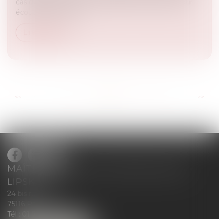
cas de Sofien victime d'un pirate informatique. Pour
écouter ou réécout...
Lire la suite
...
...
<<
<
7
8
9
10
11
12
13
>
>>
MAÎTRE BLANCHE DE GRANVILLIERS -
LIPSKIND
24 bis rue Greuze
75116 Paris
Tél :
01 71 37 50 28