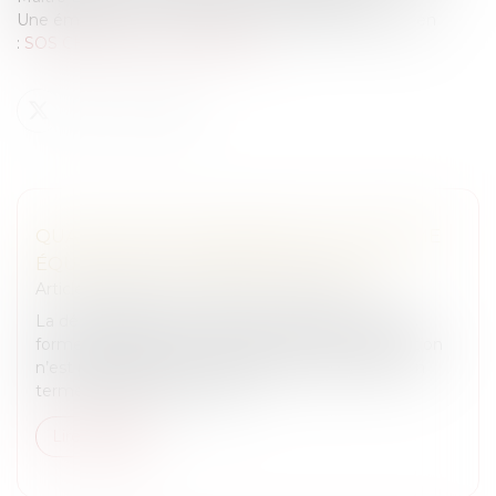
Une émission à voir ou à revoir. Il suffit de suivre le lien
:
SOS CHEVAL DU 10 JUIN 2014
QUALIFICATION JURIDIQUE DU TOURISME
ÉQUESTRE ET INCIDENCES FISCALES
Articles juridiques du cabinet
/
Droit Équin
La dénomination de tourisme équestre revêt des
formes juridiques très diverses dont la détermination
n’est pas neutre pour le pratiquant notamment en
terme de protection et de...
Lire la suite