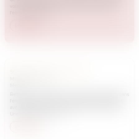
vous arriver" sur RTL. Pour écouter ou réécouter
l'émission du 30 juin...
Lire la suite
SOS CHEVAL DU 10 JUIN 2014
Medias
/
SOS Cheval
Medias
Retrouvez les réponses à vos questions juridiques dans
l'émission SOS CHEVAL présenté par Julien Courbet
avec Maître Blanche de GRANVILLIERS LIPSKIND.
Une émission à voir ou à r...
Lire la suite