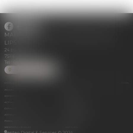
MAÎTRE BLANCHE DE GRANVILLIERS -
LIPSKIND
24 bis rue Greuze
75116 Paris
Tél :
01 71 37 50 28
NOUS LOCALISER
ACCUEIL
ÉQUIPE
EXPERTISE
MÉDIAS
ACTUALITÉ JURIDIQUE
HONORAIRES
CONTACT
ESPACE CLIENT
ARTICLES JURIDIQUES DU CABINET
VEILLE JURIDIQUE
FORMATION
PLAN DU SITE
MENTIONS LÉGALES
ARTICLES
Septeo Digital & Services © 2024