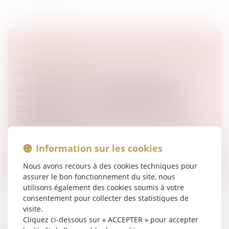
LE VENDEUR DOIT-IL S'ASSURER AVANT UNE
VISITE D'ACHAT ?
Articles juridiques du cabinet
/
Droit Équin
LE VENDEUR DOIT-IL S'ASSURER AVANT UNE
VISITE D'ACHAT ? : « C'EST AU PROPRIÉTAIRE
D'APPORTER LA PREUVE D'UNE FAUTE
ÉVENTUELLE DU VÉTÉRINAIRE » Jour de Galop
annonçait le 28 ju...
Information sur les cookies
Lire la suite
Nous avons recours à des cookies techniques pour
assurer le bon fonctionnement du site, nous
utilisons également des cookies soumis à votre
consentement pour collecter des statistiques de
visite.
Cliquez ci-dessous sur « ACCEPTER » pour accepter
TGI FOIX, 5 MARS 2014 : LE MARÉCHAL-