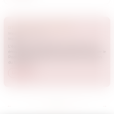
RTL "ÇA PEUT VOUS ARRIVER"
Medias
/
Podcast RTL
Medias
L'équipe de Julien COURBET se mobilise pour une
émission spéciale argent. Pour écouter ou réecouter le
Podcast de cette émission il suffit d'un clic: Emission
du 19 juin 2014
Lire la suite
...
...
<<
<
71
72
73
74
75
76
77
>
>>