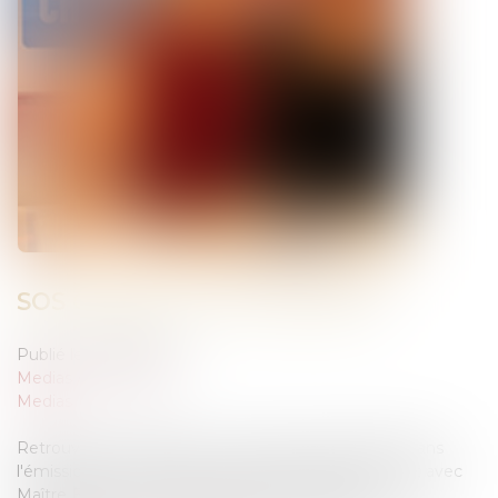
SOS CHEVAL DU 10 JUIN 2014
Publié le :
25/06/2014
Medias
/
SOS Cheval
Medias
Retrouvez les réponses à vos questions juridiques dans
l'émission SOS CHEVAL présenté par Julien Courbet avec
Maître Blanche de GRANVILLIERS LIPSKIND.