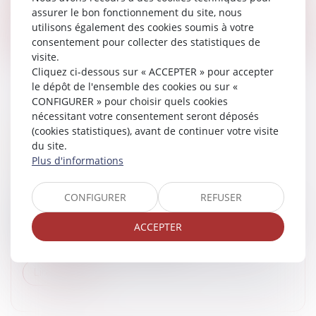
assurer le bon fonctionnement du site, nous
Lire la suite
utilisons également des cookies soumis à votre
consentement pour collecter des statistiques de
visite.
Cliquez ci-dessous sur « ACCEPTER » pour accepter
le dépôt de l'ensemble des cookies ou sur «
CONFIGURER » pour choisir quels cookies
nécessitant votre consentement seront déposés
CONSOMMATION ILLICITE DE
(cookies statistiques), avant de continuer votre visite
PROGRAMMES SPORTIFS : QUELLES
du site.
Plus d'informations
PRATIQUES ?
Droit du sport
CONFIGURER
REFUSER
L'Arcom, le régulateur de la communication
audiovisuelle et numérique, a évalué la consommation
ACCEPTER
illicite des programmes sportifs. En 2024, année
notamment de l'Euro de football...
Lire la suite