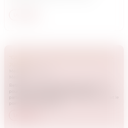
Lire la suite
"CA PEUT VOUS ARRIVER" EMISSION DU 25
JUIN 2019
Medias
/
Podcast RTL
Medias
Retrouvez toute l’équipe de Julien Courbet sur RTL
pour un nouveau numéro de CPVA, avec la
participation de Maître Blanche de Granvilliers qui fait le
point sur la cause animale...
Lire la suite