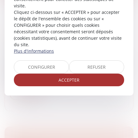
visite.
Cliquez ci-dessous sur « ACCEPTER » pour accepter
le dépôt de l'ensemble des cookies ou sur «
CONFIGURER » pour choisir quels cookies
nécessitant votre consentement seront déposés
MALTRAITANCE ET ANIMAUX
(cookies statistiques), avant de continuer votre visite
DOMESTIQUES
du site.
Articles juridiques du cabinet
/
Droit Équin
Plus d'informations
Articles juridiques du cabinet
Maitre Blanche de Granvilliers Avocat Docteur en droit,
CONFIGURER
REFUSER
Médiateur. La France raffole des animaux
domestiques. Au niveau européen elle détient le
ACCEPTER
record de détention (63 Milli...
Lire la suite