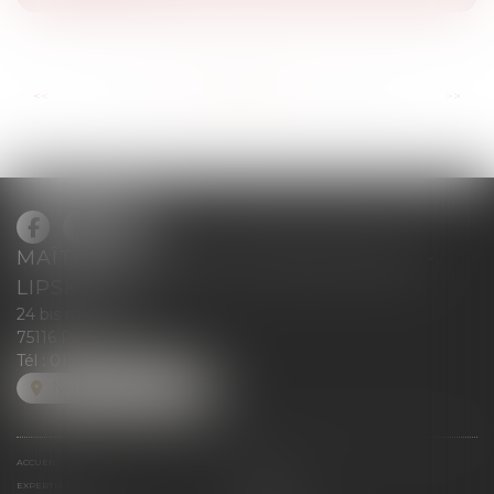
...
...
<<
<
37
38
39
40
41
42
43
>
>>
MAÎTRE BLANCHE DE GRANVILLIERS -
LIPSKIND
24 bis rue Greuze
75116 Paris
Tél :
01 71 37 50 28
NOUS LOCALISER
ACCUEIL
ÉQUIPE
EXPERTISE
MÉDIAS