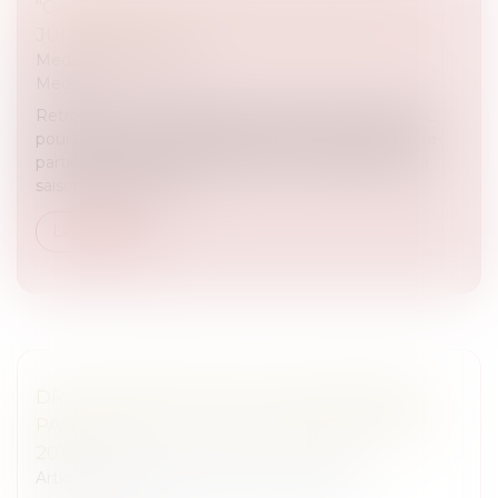
"CA PEUT VOUS ARRIVER" EMISSION DU 4
JUILLET 2019
Medias
/
Podcast RTL
Medias
Retrouvez toute l’équipe de Julien Courbet sur RTL
pour un nouveau numéro de CPVA, pour la dernière
participation de Maître Blanche de Granvilliers de la
saison. Pour écout...
Lire la suite
DROIT EN QUESTIONS - PAS DE PAPIERS,
PAS DE CHEVAL - CHEVAL PRATIQUE JUIN
2019
Articles juridiques du cabinet
/
Droit Équin