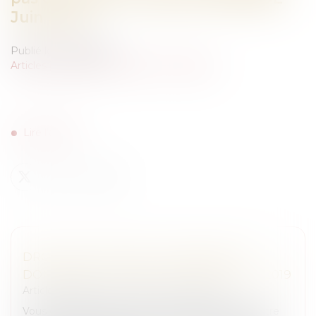
Juin 2019
Publié le :
26/06/2019
Articles juridiques du cabinet
/
Droit Équin
Lire l'article
DROIT EN QUESTIONS - PENSIONS ET
DOMMAGES - CHEVAL PRATIQUE AOÛT 2019
Articles juridiques du cabinet
/
Droit Équin
Vous êtes nombreux à vous interroger lorsque votre