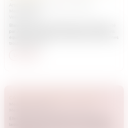
Articles juridiques du cabinet
/
Droit Équin
Medias
/
Presse
Veille juridique
Blanche de Granvilliers décrypte l'amendement porté
par Jean-Pierre Vogel et qui intègre les compétitions
équestres au projet de loi "Réponses aux phénomènes
troublant de l'ordr...
Lire la suite
CA PEUT VOUS ARRIVER DU 26/05/26
Medias
/
Podcast RTL
Medias
/
ça peut vous arriver sur M6 et RTL
Elles achètent deux chiots et pour tout versement,
laissent deux chèques émis sur un compte clôturé.