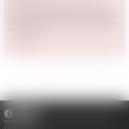
Medias
/
ça peut vous arriver sur M6 et RTL
Nous avons aidé Les Associations des poneys de la
Cadière. Une ponette a été plus ou moins abandonnée
alors qu'elle est malade et a besoin de soins. Que faire
dans ces cas là ?...
Lire la suite
...
<<
<
1
2
3
4
5
6
7
>
>>
MAÎTRE BLANCHE DE GRANVILLIERS -