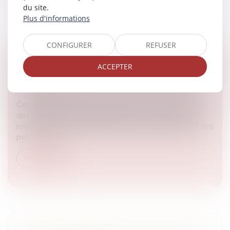
du site.
Plus d'informations
CONFIGURER
REFUSER
LA DÉMATÉRIALISATION DU CONTRÔLE
ACCEPTER
MÉDICAL DE L’APTITUDE À LA CONDUITE
Droit routier
Cet arrêté s’inscrit dans le cadre du contrôle médical
de l’aptitude à la conduite prévu par le code de la
route. Il vise à moderniser la gestion administrative des
permis de co...
Lire la suite