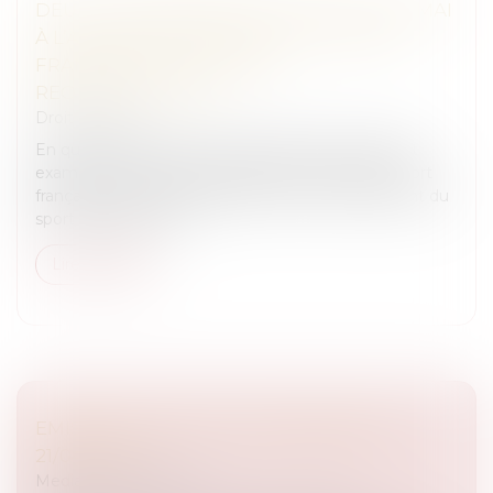
DEUX « LOIS SPORTIVES » AVANT LA FIN MAI
À L’ASSEMBLÉE NATIONALE : LE SPORT
FRANÇAIS À L’HEURE DES
RECOMPOSITIONS
Droit du sport
En quelques semaines, l’Assemblée nationale doit
examiner deux textes majeurs pour l’avenir du sport
français : l’un sur la gouvernance et le financement du
sport professionnel,...
Lire la suite
EMISSION CA PEUT VOUS ARRIVER DU
21/04/2026
Medias
/
Podcast RTL