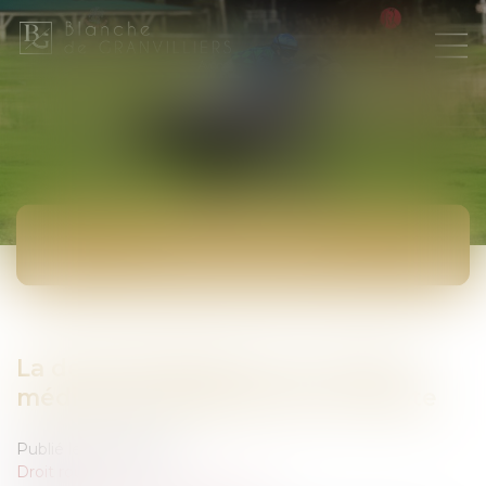
ACTUALITÉS
La dématérialisation du contrôle
médical de l’aptitude à la conduite
Publié le :
21/05/2026
Droit routier