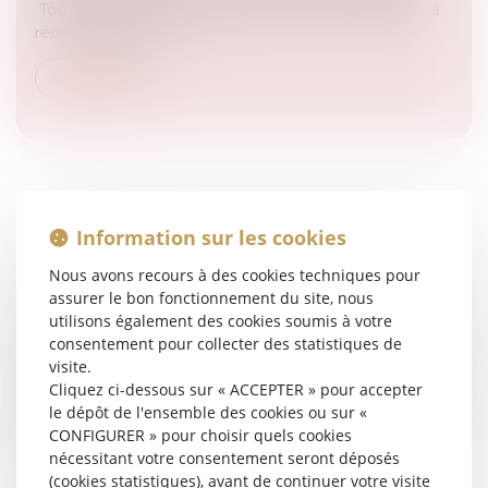
Toute l’émission est mobilisée pour aider l’éleveuse à
retrouver soit les c...
Lire la suite
Information sur les cookies
JOURNÉE INTERNATIONALE DE LUTTE
CONTRE L’HOMOPHOBIE, LA TRANSPHOBIE
Nous avons recours à des cookies techniques pour
ET LA BIPHOBIE
assurer le bon fonctionnement du site, nous
Droit du sport
utilisons également des cookies soumis à votre
consentement pour collecter des statistiques de
À l'occasion de cette journée, le ministère des Sports,
visite.
de la Jeunesse et de la Vie associative lance la Charte
Cliquez ci-dessous sur « ACCEPTER » pour accepter
Sport & LGBTI+ et accompagne la nouvelle version du
le dépôt de l'ensemble des cookies ou sur «
label FIER...
CONFIGURER » pour choisir quels cookies
nécessitant votre consentement seront déposés
Lire la suite
(cookies statistiques), avant de continuer votre visite