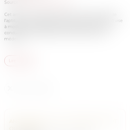
Source :
www.lemag-juridique.com
Cet arrêté s’inscrit dans le cadre du contrôle médical de
l’aptitude à la conduite prévu par le code de la route. Il vise
à moderniser la gestion administrative des permis de
conduire en dématérialisant les échanges entre les
médecins ...
Lire la suite
AMENDEMENT VOGEL : PRÉVENIR PLUTÔT
QUE GUÉRIR