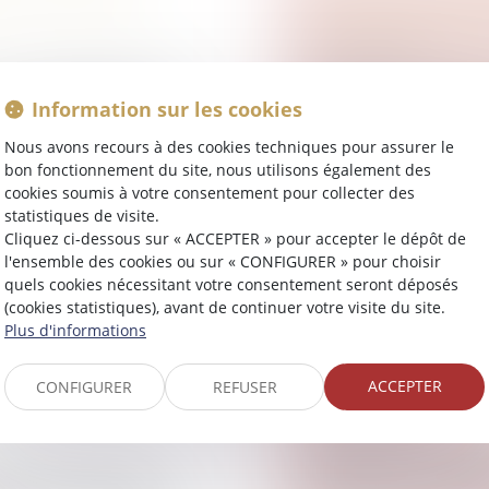
CONTRESENS HIS
Droit du sport
a Cour européenne des
A l’approche des cél
Information sur les cookies
 cause à Madame
le 26 juillet prochai
’elle mène con...
du Sport, le 14 septem
Nous avons recours à des cookies techniques pour assurer le
bon fonctionnement du site, nous utilisons également des
Lire la suite
cookies soumis à votre consentement pour collecter des
statistiques de visite.
Cliquez ci-dessous sur « ACCEPTER » pour accepter le dépôt de
l'ensemble des cookies ou sur « CONFIGURER » pour choisir
quels cookies nécessitant votre consentement seront déposés
(cookies statistiques), avant de continuer votre visite du site.
Plus d'informations
ON D’UNE SÉANCE
LE DÉCRET PASS'
ACCEPTER
ÉSISTE À LA
MODALITÉS CONF
CONFIGURER
REFUSER
Droit du sport
Publié au Journal off
prolongation du dispo
e ayant chuté alors