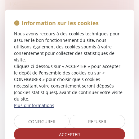
PARTICIPATION DE MAÎTRE DE
GRANVILLIERS
Medias
/
Le goût des couleurs
Information sur les cookies
Medias
Nous avons recours à des cookies techniques pour
Maître Blanche De Granvilliers était sur Equidia pour le
assurer le bon fonctionnement du site, nous
3ème numéro de l’émission "Le goût des couleurs" le
utilisons également des cookies soumis à votre
8 janvier 2013 "Le goût des couleurs" est un
consentement pour collecter des statistiques de
programme utile et...
visite.
Cliquez ci-dessous sur « ACCEPTER » pour accepter
Lire la suite
le dépôt de l'ensemble des cookies ou sur «
CONFIGURER » pour choisir quels cookies
nécessitant votre consentement seront déposés
(cookies statistiques), avant de continuer votre visite
du site.
Plus d'informations
COUR D’APPEL DE NANCY, 6 MARS 2012, SUR
LE "CONTRAT D’EXPLOITATION AVEC
CONFIGURER
REFUSER
MANDAT DE VENTE"
ACCEPTER
Articles juridiques du cabinet
/
Droit Équin