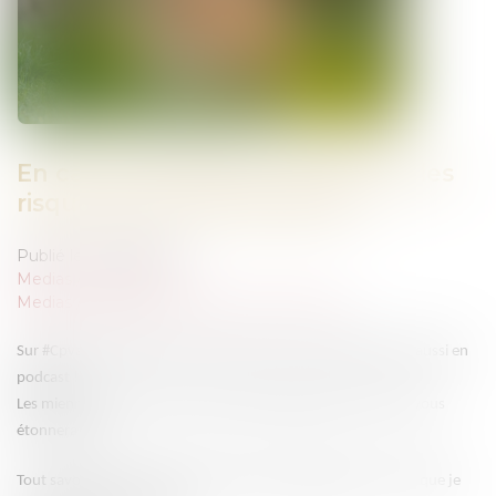
En cas de divagation, quels sont les
risques pour le propriétaire ?
Publié le :
26/02/2026
Medias
/
Podcast RTL
Medias
/
ça peut vous arriver sur M6 et RTL
Sur #Cpva, les règles d’or des Avocates c’est en plateau mais aussi en
podcast !
Les miennes sont souvent à propos des #Animaux ce qui ne vous
étonnera pas.
Tout savoir sur les risques d’un animal en divagation, c’est ce que je