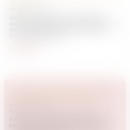
IDENTIFIER ?
Medias
/
Podcast RTL
Adopter un animal de compagnie implique des
responsabilités parfois méconnues. L'identification est-
elle vraiment obligatoire pour tous les animaux ?
Comment cela se passe-t-il...
Lire la suite
EN CAS DE DIVAGATION, QUELS SONT LES
RISQUES POUR LE PROPRIÉTAIRE ?
Medias
/
Podcast RTL
Medias
/
ça peut vous arriver sur M6 et RTL
Sur #Cpva, les règles d’or des Avocates c’est en
plateau mais aussi en podcast ! Les miennes sont