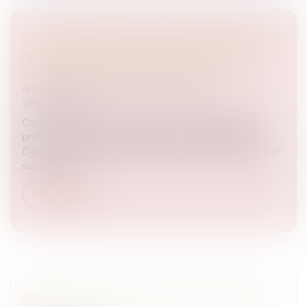
COUR D’APPEL DE RIOM 16 JANVIER 2024 RG
N° 22/00475), CONTRAT DE PENSION ET
DÉCHARGE DE RESPONSABILITÉ.
Articles juridiques du cabinet
/
Droit Équin
Veille juridique
Contrat de pension et blessure du cheval confié, le
professionnel peut il échapper à sa responsabilité ?
Dans le monde équestre, il n’est pas rare qu’un cheval
subisse un d...
Lire la suite
ANIMAUX - SUIS-JE OBLIGÉ.E DE LES FAIRE