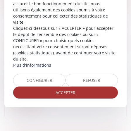
assurer le bon fonctionnement du site, nous
utilisons également des cookies soumis à votre
consentement pour collecter des statistiques de
visite.
Cliquez ci-dessous sur « ACCEPTER » pour accepter
le dépôt de l'ensemble des cookies ou sur «
EMISSION CA PEUT VOUS ARRIVER DU 25
CONFIGURER » pour choisir quels cookies
MARS 2026 : ON LUI VEND UN CHEVAL DE 13
nécessitant votre consentement seront déposés
ANS QUI EN A EN RÉALITÉ 17 !
(cookies statistiques), avant de continuer votre visite
du site.
Medias
/
Podcast RTL
Plus d'informations
Medias
/
ça peut vous arriver sur M6 et RTL
Les chevaux sont à l’honneur sur RTL/ M 6 ce matin.
Annick a acheté un cheval qui selon le vendeur venait
CONFIGURER
REFUSER
d’arriver d’Espagne. Le souci c’est qu’on ne lui a donné
aucun docum...
ACCEPTER
Lire la suite