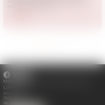
souvent à propos des #Animaux ce qui ne vous
étonnera pas. Tout savoir sur...
Lire la suite
...
<<
<
1
2
3
4
5
6
7
>
>>
MAÎTRE BLANCHE DE GRANVILLIERS -
LIPSKIND
24 bis rue Greuze
75116 Paris
Tél :
01 71 37 50 28