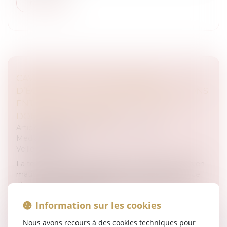
Lire la suite
CAVALIER, VICTIME D’ACCIDENTS
D’ÉQUITATION ? LES DERNIÈRES DÉCISIONS
ENTRE 2024 ET 2026 EN MATIÈRE DE
DOMMAGE CORPOREL.
Articles juridiques du cabinet
/
Droit Équin
Medias
/
Presse
Veille juridique
La tendance jurisprudentielle de ces derniers mois en
matière d’accident d’équitation confirme l’existence
d’un contentieux foisonnant, conséquence d’une
jurisprudence peu cohér...
Information sur les cookies
Lire la suite
Nous avons recours à des cookies techniques pour