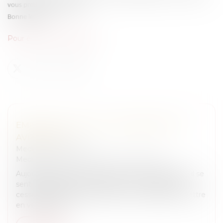
vous propose aujourd’hui.
Bonne lecture
Pour écouter, c'est par ici !
EMISSION CA PEUT VOUS ARRIVER DU 7
AVRIL 2026 :
Medias
/
Podcast RTL
Medias
/
ça peut vous arriver sur M6 et RTL
Aujourd’hui nous avons traité le cas de RICHARD : il se
sent dépossédé par sa locataire ; elle a décidé de
cesser le paiement des loyers car il a décidé de mettre
en vente son a...