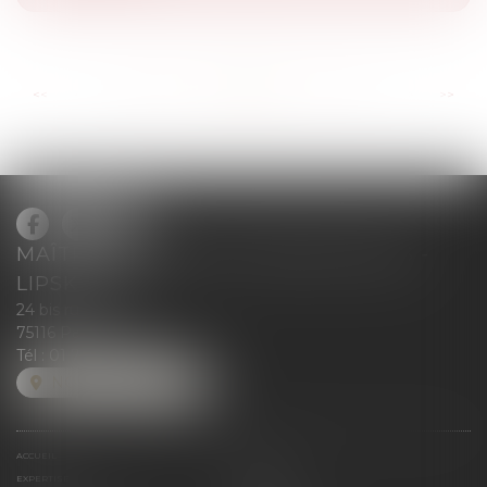
...
...
<<
<
69
70
71
72
73
74
75
>
>>
MAÎTRE BLANCHE DE GRANVILLIERS -
LIPSKIND
24 bis rue Greuze
75116 Paris
Tél :
01 71 37 50 28
NOUS LOCALISER
ACCUEIL
ÉQUIPE
EXPERTISE
MÉDIAS