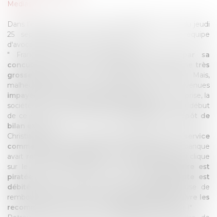
Medias
Dans l'émission CA PEUT VOUS ARRIVER sur RTL du jeudi
25 septembre 2014, Julien COURBET et son équipe
d'avocats aident Franck et Christian.
" Franck travaille dans
une société gérée par sa
concubine
. De
mars à avril dernier
, il a honoré une
très
grosse livraison pour une grande société
. Mais,
malheureusement, ses factures lui sont revenues
impayées et ce pour plus de 60 000 euros !
Et surprise, la
société serait
en redressement judiciaire
depuis le début
de ce mois; son gérant serait un
champion du dépôt de
bilan express
...
Christian a répondu à un
mail frauduleux signé du service
commercial d'un opérateur
, lui indiquant que sa banque
avait
refusé le paiement de sa facture Internet
. Il clique
sur le lien de cette arnaque et
sa carte bancaire est
piratée
. Malgré opposition immédiate,
son compte est
débité de plus de 3000 euros
.
La banque
refuse de
rembourser certains achats et
refuse même de suivre les
recommandations de son médiateur en sa faveur !"