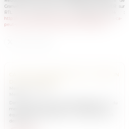
Retrouvez sur le replay la participation de Maître de
Granvilliers dans l’émission CA PEUT VOUS ARRIVER sur
RTL en date du 19 septembre 2014 :
http://www.rtl.fr/actu/pratique/fraudes-et-impayes-dans-ca-
peut-vous-arriver-avec-julien-courbet-7774493784
CA PEUT VOUS ARRIVER SUR RTL : ÉMISSION
DU 15 OCTOBRE 2014
Medias
/
Podcast RTL
Medias
Dans l’émission CA PEUT VOUS ARRIVER sur RTL, du
mercredi 15 octobre 2014, Julien COURBET et son
équipe d’avocats aident Aline. "Le cas Aline En avril
dernier, le c...