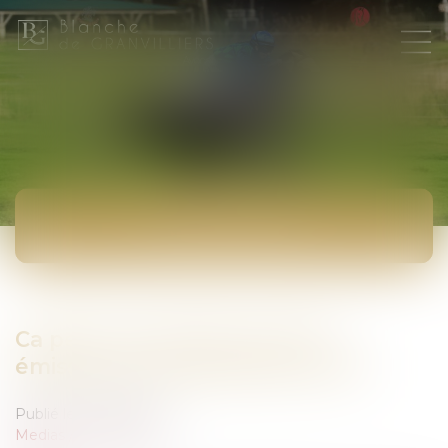
ACTUALITÉS
Ca peut vous arriver sur RTL :
émission du 25 septembre 2014
Publié le :
30/09/2014
Medias
/
Podcast RTL