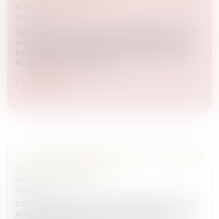
Medias
/
Podcast RTL
Medias
Dans l’émission CA PEUT VOUS ARRIVER sur RTL du
mardi 30 septembre 2014, Julien COURBET et son
équipe d’avocats aident Maryna et Jacky. " Le fils de
Maryna a 15 ans, Timothée e...
Lire la suite
CA PEUT VOUS ARRIVER SUR RTL : ÉMISSION
DU 25 SEPTEMBRE 2014
Medias
/
Podcast RTL
Medias
Dans l'émission CA PEUT VOUS ARRIVER sur RTL du
jeudi 25 septembre 2014, Julien COURBET et son