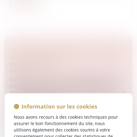
Lire la suite
CA PEUT VOUS ARRIVER SUR RTL: ÉMISSION
DU 8 OCTOBRE 2014
Medias
/
Podcast RTL
Medias
Dans l’émission CA PEUT VOUS ARRIVER sur RTL, du
mercredi 8 octobre 2014, Julien COURBET et son
équipe d’avocats aident Sandrine et Véronique. "Le cas
Sandrine Sandrine a écri...
Information sur les cookies
Lire la suite
Nous avons recours à des cookies techniques pour
assurer le bon fonctionnement du site, nous
utilisons également des cookies soumis à votre
consentement pour collecter des statistiques de