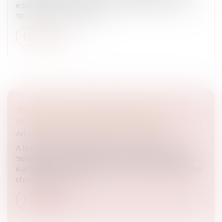
équipe d'avocats aident Franck et Christian. " Franck
travaille dans une société...
Lire la suite
IDENTIFICATION DES ÉQUIDÉS : LES
NOUVELLES RÈGLES EUROPÉENNES
Articles juridiques du cabinet
/
Droit Équin
A la suite des scandales touchant la viande et sa
traçabilité, un règlement vient renforcer le système
européen pour l’enregistrement et l’identification des
chevaux dans l’UE....
Lire la suite