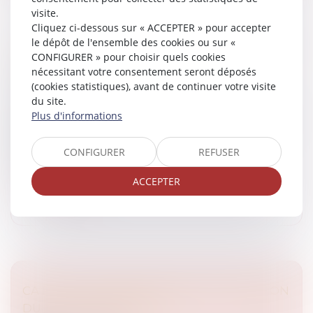
visite.
Cliquez ci-dessous sur « ACCEPTER » pour accepter
le dépôt de l'ensemble des cookies ou sur «
CA PEUT VOUS ARRIVER SUR RTL : ÉMISSION
CONFIGURER » pour choisir quels cookies
DU VENDREDI 3 OCTOBRE 2014
nécessitant votre consentement seront déposés
Medias
/
Podcast RTL
(cookies statistiques), avant de continuer votre visite
Medias
du site.
Dans l'émission CA PEUT VOUS ARRIVER sur RTL, du
Plus d'informations
vendredi 30 octobre 2014, Julien COURBET et son
équipe d'avocats aident Jacqueline et Anne-Marie,
CONFIGURER
REFUSER
Claude, Claudine-Marie , Clair...
ACCEPTER
Lire la suite
CA PEUT VOUS ARRIVER SUR RTL : ÉMISSION
DU 30 SEPTEMBRE 2014