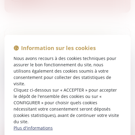
VENTE DE CHEVAUX : LA DISTINCTION
Information sur les cookies
ENTRE ERREUR ET VICE CACHÉ !
Articles juridiques du cabinet
/
Droit Équin
Nous avons recours à des cookies techniques pour
Commentaire comparé des arrêts de cour d’appel de
assurer le bon fonctionnement du site, nous
Grenoble du 15 janvier 2015 n° 14/03486 et de la cour
utilisons également des cookies soumis à votre
d’appel de Riom du 19 janvier 2015 n°13/03433.
consentement pour collecter des statistiques de
Résumons brièvement c...
visite.
Cliquez ci-dessous sur « ACCEPTER » pour accepter
Lire la suite
le dépôt de l'ensemble des cookies ou sur «
CONFIGURER » pour choisir quels cookies
nécessitant votre consentement seront déposés
(cookies statistiques), avant de continuer votre visite
du site.
Plus d'informations