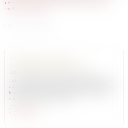
indemnisation-dans-ca-peut-vous-arriver-avec-julien-
courbet-7775680865
LOCATAIRES DE CHEVAUX :
RESPONSABILITÉ AGGRAVÉE
Articles juridiques du cabinet
/
Droit Équin
La Cour d’appel de BORDEAUX LE 16 SEPTEMBRE
2014 vient de rendre un arrêt inquiétant pour tous les
locataires de chevaux, qu’il s’agisse de chevaux de
courses ou même de chevaux...
Lire la suite