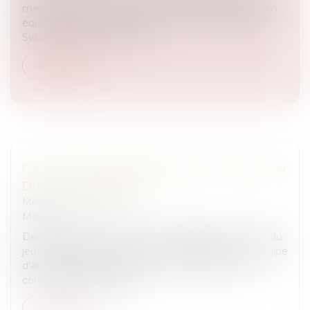
mercredi 10 décembre 2014, Julien COURBET et son
équipe d’avocats aident Sylvain. En décembre 2013,
Sylvain achète une maison...
Lire la suite
CA PEUT VOUS ARRIVER SUR RTL : ÉMISSION
DU 4 DÉCEMBRE 2014
Medias
/
Podcast RTL
Medias
Dans l’émission CA PEUT VOUS ARRIVER sur RTL, du
jeudi 4 décembre 2014, Julien COURBET et son équipe
d’avocats aident Caroline. En avril 2012, Caroline
contacte une entreprise ...
Lire la suite