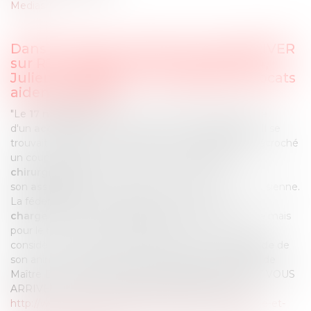
Medias
Dans l’émission CA PEUT VOUS ARRIVER
sur RTL, du lundi 1er décembre 2014,
Julien COURBET et son équipe d’avocats
aident Isabelle.
"Le
17 novembre 2013
, le fils d'Isabelle, a été victime
d'un
accident
lors d'une compétition d'
équitation
. Il se
trouvait à côté de son
poney
, lorsque celui-ci lui a décroché
un coup de
sabot.
Il a dû subir une
intervention
chirurgicale
. Isabelle a déclaré l'accident à
son
assurance
et la propriétaire du poney a alerté la sienne.
La fédération française d'équitation a
pris en
charge
les
frais non remboursés
par son assurance mais
pour le reste l'assurance adverse refuserait car elle
considère que le fils d'Isabelle aurait dû " avoir la
garde
de
son animal".
Retrouvez sur le replay la participation de
Maître DE GRANVILLIERS dans l’émission CA PEUT VOUS
ARRIVER sur RTL en date du 1er décembre 2014 :
http://www.rtl.fr/actu/pratique/problemes-d-assurance-et-