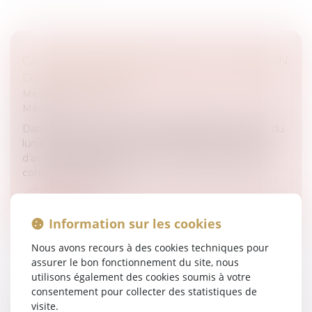
CA PEUT VOUS ARRIVER SUR RTL : ÉMISSION
DU 5 JANVIER 2015
Medias
/
Podcast RTL
Medias
Dans l’émission CA PEUT VOUS ARRIVER sur RTL, du
lundi 5 janvier 2015, Julien COURBET et son équipe
d’avocats aident Renée. "A la mi-novembre, Marc a
contacté un artisan p...
Lire la suite
Information sur les cookies
Nous avons recours à des cookies techniques pour
assurer le bon fonctionnement du site, nous
utilisons également des cookies soumis à votre
consentement pour collecter des statistiques de
CA PEUT VOUS ARRIVER SUR RTL : ÉMISSION
visite.