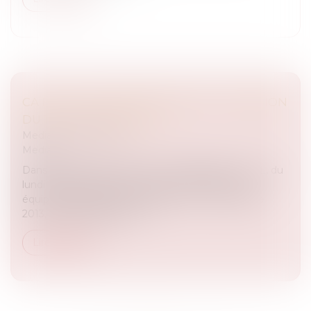
CA PEUT VOUS ARRIVER SUR RTL : ÉMISSION
DU 1ER DÉCEMBRE 2014
Medias
/
Podcast RTL
Medias
Dans l’émission CA PEUT VOUS ARRIVER sur RTL, du
lundi 1er décembre 2014, Julien COURBET et son
équipe d’avocats aident Isabelle. "Le 17 novembre
2013, le fils d'Isabelle, a ét...
Lire la suite