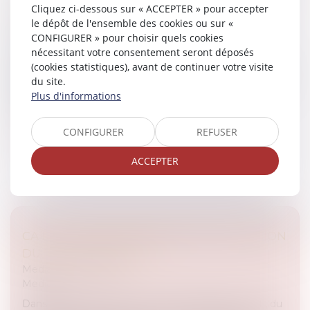
Cliquez ci-dessous sur « ACCEPTER » pour accepter
DU 15 DÉCEMBRE 2014
le dépôt de l'ensemble des cookies ou sur «
Medias
/
Podcast RTL
CONFIGURER » pour choisir quels cookies
Medias
nécessitant votre consentement seront déposés
Dans l’émission CA PEUT VOUS ARRIVER sur RTL, du
(cookies statistiques), avant de continuer votre visite
mercredi 10 décembre 2014, Julien COURBET et son
du site.
équipe d’avocats aident Caroline. "Caroline a contacté
Plus d'informations
un éditeur pour pub...
CONFIGURER
REFUSER
Lire la suite
ACCEPTER
CA PEUT VOUS ARRIVER SUR RTL : ÉMISSION
DU 10 DÉCEMBRE 2014
Medias
/
Podcast RTL
Medias
Dans l’émission CA PEUT VOUS ARRIVER sur RTL, du