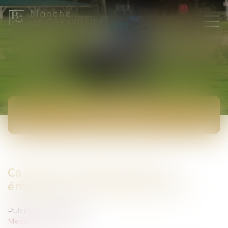
ACTUALITÉS
Ca peut vous arriver sur RTL :
émission du 1er décembre 2014
Publié le :
01/12/2014
Medias
/
Podcast RTL