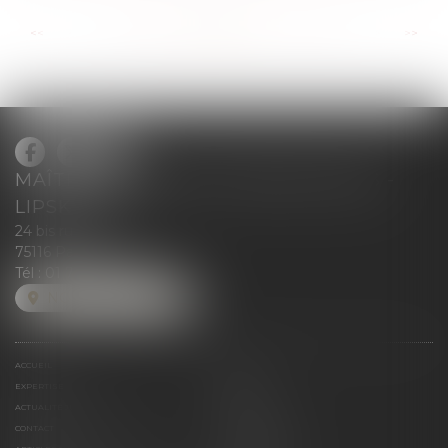
...
...
<<
<
67
68
69
70
71
72
73
>
>>
MAÎTRE BLANCHE DE GRANVILLIERS -
LIPSKIND
24 bis rue Greuze
75116 Paris
Tél :
01 71 37 50 28
NOUS LOCALISER
ACCUEIL
ÉQUIPE
EXPERTISE
MÉDIAS
ACTUALITÉ JURIDIQUE
HONORAIRES
CONTACT
ESPACE CLIENT