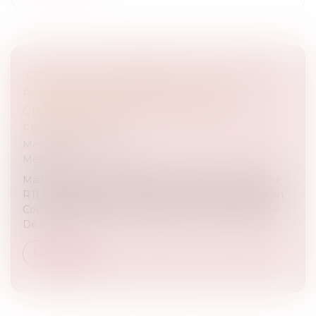
"CA PEUT VOUS ARRIVER" - NOUVELLE
PARTICIPATION DE MAÎTRE DE
GRANVILLIERS SUR RTL, CE MARDI 5
FÉVRIER 2013
Medias
/
Podcast RTL
Medias
Maître Blanche DE GRANVILLIERS été en direct sur
RTL pour l’émission "Ça peut vous arriver" avec Julien
Courbet. Règle d’or, conseils avisés... Maître Blanche
De...
Lire la suite