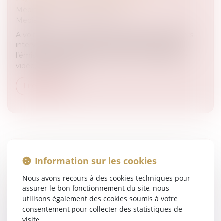
Medias
/
Le goût des couleurs
Medias
A voir et à revoir sur Equidia.fr, Maître De Granvilliers
intervenait ce dimanche 4 novembre 2012 dans
l’émission "Le goût des couleurs". Pour regarder la
vidéo, cliquez sur l...
Lire la suite
"CA PEUT VOUS ARRIVER" - NOUVELLE
Information sur les cookies
PARTICIPATION DE MAÎTRE DE
Nous avons recours à des cookies techniques pour
GRANVILLIERS SUR RTL, CE MARDI 19 MARS
assurer le bon fonctionnement du site, nous
2013
utilisons également des cookies soumis à votre
Medias
/
Podcast RTL
consentement pour collecter des statistiques de
Medias
visite.