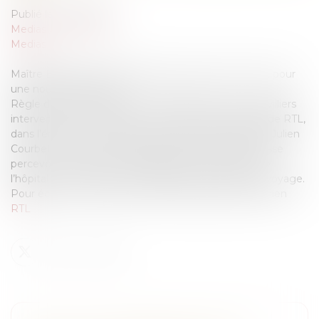
Publié le :
11/10/2013
Medias
/
Podcast RTL
Medias
Maître Blanche de Granvilliers était en direct sur RTL pour
une nouvelle émission.
Règle d’or, conseils avisés... Maître Blanche De Granvilliers
intervenait une nouvelle fois ce matin sur l’antenne de RTL,
dans l’émission "Ca peut vous arriver", présentée par Julien
Courbet. Ce matin, il a fallu aider Didier pour qu’il puisse
percevoir sa retraite et Rodolf pour que la facture de
l’hôpital turc soit prise en charge par son assurance voyage.
Pour écouter ou réécouter cette émission suivez le lien
RTL