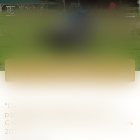
ACTUALITÉS
"Ca peut vous arriver" - Nouvelle
participation de Maître De
Granvilliers sur RTL, ce mardi 19 mars
2013