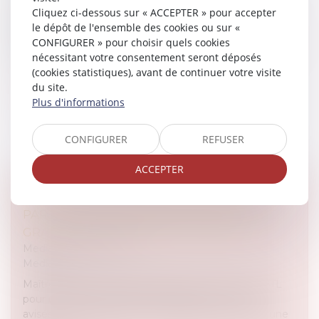
Cliquez ci-dessous sur « ACCEPTER » pour accepter
Maître Blanche de Granvilliers était en direct sur RTL
le dépôt de l'ensemble des cookies ou sur «
pour une nouvelle émission. Règle d’or, conseils
CONFIGURER » pour choisir quels cookies
avisés... Maître Blanche De Granvilliers intervenait une
nécessitant votre consentement seront déposés
n...
(cookies statistiques), avant de continuer votre visite
du site.
Lire la suite
Plus d'informations
CONFIGURER
REFUSER
ACCEPTER
"ÇA PEUT VOUS ARRIVER" NOUVELLE
PARTICIPATION DE MAÎTRE BLANCHE DE
GRANVILLIERS CE MARDI 4 JUIN 2013
Medias
/
Podcast RTL
Medias
Maître Blanche de Granvilliers était en direct sur RTL
pour une nouvelle émission. Règle d’or, conseils
avisés... Maître Blanche De Granvilliers intervenait une