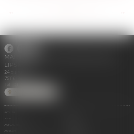
...
...
<<
<
75
76
77
78
79
80
81
>
>>
MAÎTRE BLANCHE DE GRANVILLIERS -
LIPSKIND
24 bis rue Greuze
75116 Paris
Tél :
01 71 37 50 28
NOUS LOCALISER
ACCUEIL
ÉQUIPE
EXPERTISE
MÉDIAS
ACTUALITÉ JURIDIQUE
HONORAIRES
CONTACT
ESPACE CLIENT