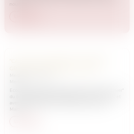
nouvell...
Lire la suite
"CA PEUT VOUS ARRIVER" - MAÎTRE DE
GRANVILLIERS EN DIRECT SUR RTL
Medias
/
Podcast RTL
Medias
Ecoutez le podcast de l’émission "Ca peut vous arriver"
du 6 novembre 2012, présentée par Julien Courbet et
avec Maître Blanche De Granvilliers. Découvrez
Maître...
Lire la suite