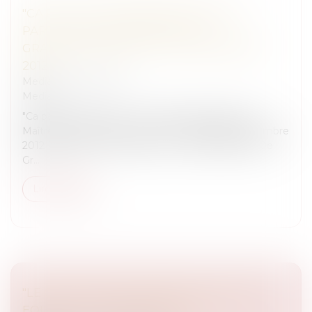
"CA PEUT VOUS ARRIVER" NOUVELLE
PARTICIPATION DE MAÎTRE DE
GRANVILLIERS SUR RTL LE 5 DÉCEMBRE
2012
Medias
/
Podcast RTL
Medias
"Ca peut vous arriver" - Nouvelle participation de
Maître De Granvilliers sur RTL, ce mercredi 5 décembre
2012 Règle d’or, conseils avisés... Maître Blanche De
Gr...
Lire la suite
"LE GOÛT DES COULEURS", DIFFUSÉ SUR
EQUIDIA LE 4 NOVEMBRE 2012