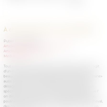
À chaque profil son contrat dédié
Publié le :
07/02/2025
Articles juridiques du cabinet
/
Droit Équin
Articles juridiques du cabinet
Medias
/
Presse
Tous ceux qui se sont frottés à l'élevage savent qu'il s'agit
d'un monde bien spécifique. Une activité qui apporte
beaucoup de joie et de satisfaction certes, mais qui «traîne»
aussi son lot de risques, de dangers, d'accidents et de
désagréments. Voici donc quelques clés pour s'assurer
spécifiquement lorsque l'on fait naître des poulains, que l'
on détient un étalon ou que l' on est propriétaire d'une
poulinière. En outre, quel que soit l'âge et le sexe du cheval,
des contrats généralistes doivent également être mis en