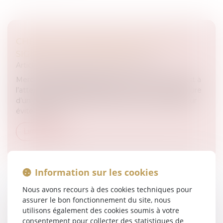
CHEVAUX ENTRAÎNÉS SANS CONTRAT
SIGNÉ : ATTENTION DANGER !
Articles juridiques du cabinet
/
Droit Équin
Merci à #JourdeGalop de publier mon article qui est à
l’attention des professionnels du cheval . La signature
d’un contrat devient de plus en plus nécessaire pour
éviter les dé...
Lire la suite
Information sur les cookies
Nous avons recours à des cookies techniques pour
assurer le bon fonctionnement du site, nous
CHUTE DE LA CAVALIÈRE À L’OCCASION
utilisons également des cookies soumis à votre
D’UNE SÉANCE D’ENTRAÎNEMENT, LA COUR
consentement pour collecter des statistiques de