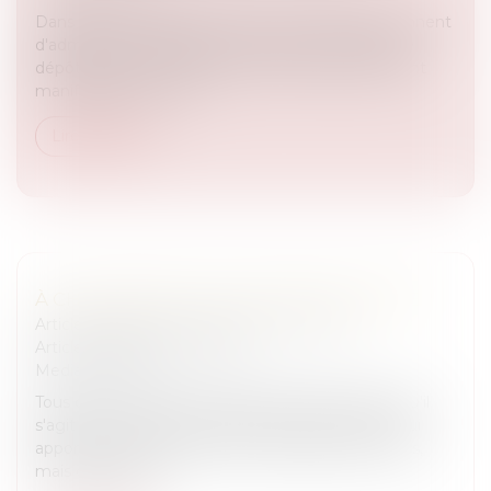
Dans deux arrêts récents, deux Cours d'appel viennent
d'admettre et d'appliquer les règles du contrat de
dépôt salarié, alors que les animaux soignés étaient
manifestement en so...
Lire la suite
À CHAQUE PROFIL SON CONTRAT DÉDIÉ
Articles juridiques du cabinet
/
Droit Équin
Articles juridiques du cabinet
Medias
/
Presse
Tous ceux qui se sont frottés à l'élevage savent qu'il
s'agit d'un monde bien spécifique. Une activité qui
apporte beaucoup de joie et de satisfaction certes,
mais qui «traîne»...