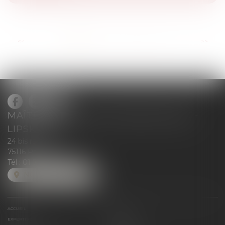
...
<<
<
1
2
3
4
5
6
7
>
>>
MAÎTRE BLANCHE DE GRANVILLIERS -
LIPSKIND
24 bis rue Greuze
75116 Paris
Tél :
01 71 37 50 28
NOUS LOCALISER
ACCUEIL
ÉQUIPE
EXPERTISE
MÉDIAS