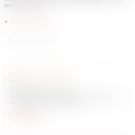
place. Explications...
Lire l'article complet
NOUVELLE ANNÉE 2026
Medias
Articles juridiques du cabinet
Le Cabinet Blanche de Granvilliers vous adresse ses
meilleurs vœux pour l'année 2026 !
Lire la suite