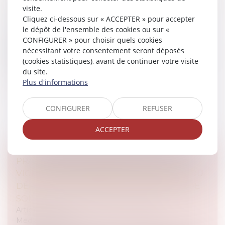
D’APPEL RÉSISTE À LA COUR DE CASSATION.
visite.
Cliquez ci-dessous sur « ACCEPTER » pour accepter
Articles juridiques du cabinet
/
Droit Équin
le dépôt de l'ensemble des cookies ou sur «
Coup de théâtre dans l’affaire de la cavalière ayant
CONFIGURER » pour choisir quels cookies
chuté alors que les bandes de polo mises sur les
nécessitant votre consentement seront déposés
jambes de son cheval par un salarié de l’entraîneur, se
(cookies statistiques), avant de continuer votre visite
sont détachées à l’...
du site.
Plus d'informations
Lire la suite
CONFIGURER
REFUSER
ACCEPTER
PRATICIENS VÉTÉRINAIRES, SOYEZ
VIGILANTS, NE LAISSEZ PAS LES RÈGLES DU
DÉPÔT SALARIÉ ENVAHIR LE CONTRAT DE
SOIN.
Articles juridiques du cabinet
/
Droit Équin
Medias
/
Presse