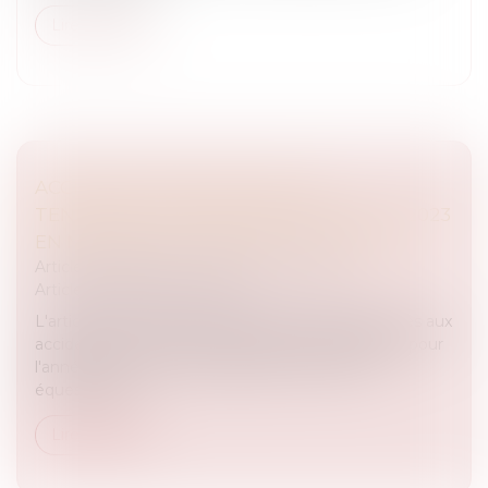
Lire la suite
ACCIDENTS D'ÉQUITATION, LES
TENDANCES JURISPRUDENTIELLES EN 2023
EN MATIÈRE DE DOMMAGE CORPOREL
Articles juridiques du cabinet
/
Droit Équin
Articles juridiques du cabinet
L'article traite de différentes affaires juridiques liées aux
accidents survenus lors de l'exercice d'équitation pour
l'année 2023. Les responsabilités des centres
équestres, de...
Lire la suite